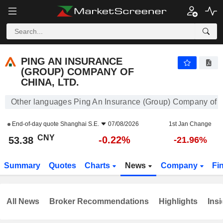
PING AN INSURANCE (GROUP) COMPANY OF CHINA, LTD.
53.38
¥
-0.22%
PING AN INSURANCE
(GROUP) COMPANY OF
CHINA, LTD.
Other languages Ping An Insurance (Group) Company of C
End-of-day quote
Shanghai S.E.
07/08/2026
1st Jan Change
CNY
-0.22%
53.38
-21.96%
Summary
Quotes
Charts
News
Company
Fi
All News
Broker Recommendations
Highlights
Insi