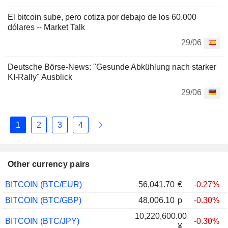
El bitcoin sube, pero cotiza por debajo de los 60.000
dólares -- Market Talk
29/06
Deutsche Börse-News: "Gesunde Abkühlung nach starker
KI-Rally" Ausblick
29/06
1
2
3
4
Other currency pairs
BITCOIN (BTC/EUR)
56,041.70
€
-0.27%
BITCOIN (BTC/GBP)
48,006.10
p
-0.30%
10,220,600.00
BITCOIN (BTC/JPY)
-0.30%
¥