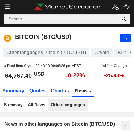
BITCOIN (BTC/USD)
64,767.40
$
-0.22%
BITCOIN (BTC/USD)
Other languages Bitcoin (BTC/USD)
Crypto
BTCUS
Real-time Crypto
02:43:10 09/08/26 pm AEST
1st Jan Change
USD
-0.22%
64,767.40
-25.83%
Summary
Quotes
Charts
News
Summary
All News
Other languages
News in other languages on Bitcoin (BTC/USD)